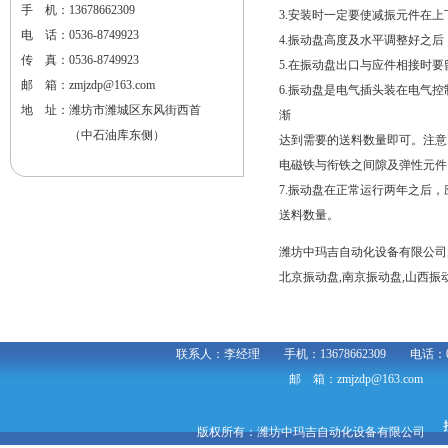
手 机：13678662309
3.安装时一定要使减振元件在
电 话：0536-8749923
4.振动盘高度及水平调整好之
传 真：0536-8749923
5.在振动盘出口与应件相接时
邮 箱：
zmjzdp@163.com
6.振动盘是电气插头装在电气控
地 址：潍坊市潍城区东风街西首
渐
（中石油库东侧）
达到需要的送料数量即可。注意
电磁铁与衔铁之间隙及弹性元件
7.振动盘在正常运行两年之后
送料数量。
潍坊中玛吉自动化设备有限公司
北京振动盘
,
南京振动盘
,
山西振
联系人：李经理 手机：13678662309 电话：
邮 箱：
zmjzdp@163.com
网
版权所有：潍坊中玛吉自动化设备有限公司